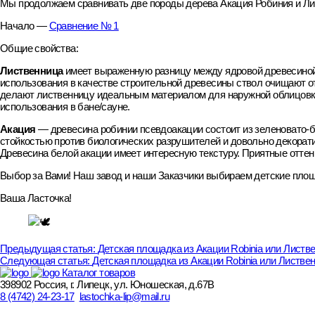
Мы продолжаем сравнивать две породы дерева Акация Робиния и Ли
Начало —
Сравнение № 1
Общие свойства:
Лиственница
имеет выраженную разницу между ядровой древесиной и
использования в качестве строительной древесины ствол очищают от
делают лиственницу идеальным материалом для наружной облицовки 
использования в бане/сауне.
Акация
— древесина робинии псевдоакации состоит из зеленовато-б
стойкостью против биологических разрушителей и довольно декоратив
Древесина белой акации имеет интересную текстуру. Приятные оттен
Выбор за Вами! Наш завод и наши Заказчики выбираем детские площ
Ваша Ласточка!
Навигация
Предыдущая статья:
Детская площадка из Акации Robinia или Листв
Следующая статья:
Детская площадка из Акации Robinia или Листве
по
Каталог товаров
статьям
398902 Россия, г. Липецк, ул. Юношеская, д.67В
8 (4742) 24-23-17
lastochka-lip@mail.ru