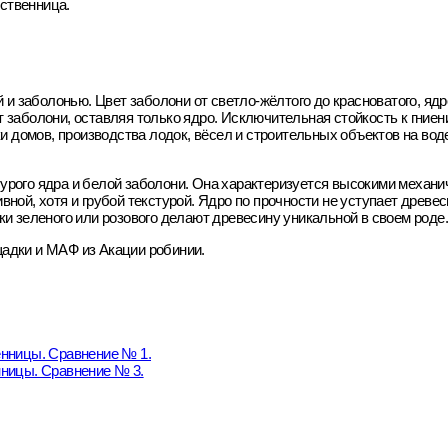
ственница.
 заболонью. Цвет заболони от светло-жёлтого до красноватого, ядро
 заболони, оставляя только ядро. Исключительная стойкость к гниен
домов, производства лодок, вёсел и строительных объектов на воде
урого ядра и белой заболони. Она характеризуется высокими механ
ной, хотя и грубой текстурой. Ядро по прочности не уступает древе
ки зеленого или розового делают древесину уникальной в своем роде
адки и МАФ из Акации робинии.
енницы. Сравнение № 1.
нницы. Сравнение № 3.