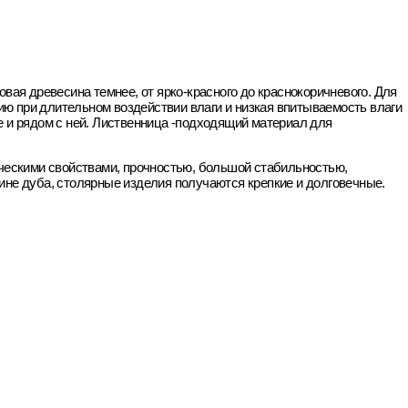
вая древесина темнее, от ярко-красного до краснокоричневого. Для
ию при длительном воздействии влаги и низкая впитываемость влаги
 и рядом с ней. Лиственница -подходящий материал для
ическими свойствами, прочностью, большой стабильностью,
сине дуба, столярные изделия получаются крепкие и долговечные.
.