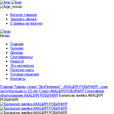
Skip
to
content
Каталог товаров
Заказать звонок
0
Заявка на просчет
Меню
Главная
Галерея
Дилеры
Сертификаты
Новости
Это интересно
Полезно знать
Готовые решения
Контакты
Главная
Товары
серия "ЭкоПремиум" - АКАЦИЯ РОБИНИЯ - срок
эксплуатации от 15 лет
Спорт АКАЦИЯ РОБИНИЯ
Спортивное
оборудование АКАЦИЯ РОБИНИЯ
Балансир змейка АКАЦИЯ
РОБИНИЯ