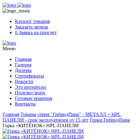
Skip
to
content
Каталог товаров
Заказать звонок
0
Заявка на просчет
Меню
Главная
Галерея
Дилеры
Сертификаты
Новости
Это интересно
Полезно знать
Готовые решения
Контакты
Главная
Товары
серия "ГибридПарк" - МЕТАЛЛ + HPL
ПАНЕЛИ - срок эксплуатации от 15 лет
Горки ГибридПарк
Горка «КИТЁНОК» HPL-ПАНЕЛИ