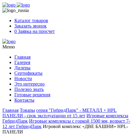
Skip
to
content
Каталог товаров
Заказать звонок
0
Заявка на просчет
Меню
Главная
Галерея
Дилеры
Сертификаты
Новости
Это интересно
Полезно знать
Готовые решения
Контакты
Главная
Товары
серия "ГибридПарк" - МЕТАЛЛ + HPL
ПАНЕЛИ - срок эксплуатации от 15 лет
Игровые комплексы
ГибридПарк
Игровые комплексы с горкой 1500 мм, возраст 7-
12 лет ГибридПарк
Игровой комплекс «ДВЕ БАШНИ» HPL-
ПАНЕЛИ