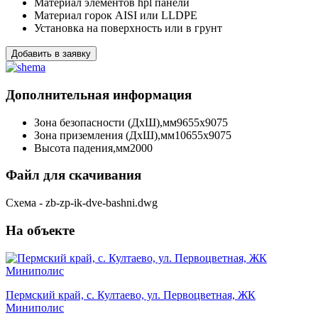
Материал элементов
hpl панели
Материал горок
AISI или LLDPE
Установка
на поверхность или в грунт
Добавить в заявку
Дополнительная информация
Зона безопасности (ДхШ),мм
9655х9075
Зона приземления (ДхШ),мм
10655х9075
Высота падения,мм
2000
Файл для скачивания
Схема - zb-zp-ik-dve-bashni.dwg
На объекте
Пермский край, с. Култаево, ул. Первоцветная, ЖК
Миниполис