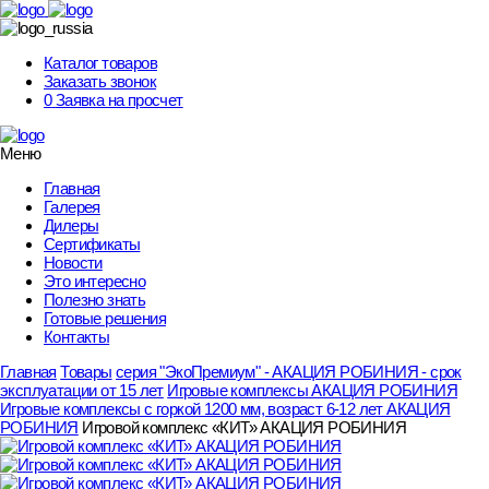
Skip
to
content
Каталог товаров
Заказать звонок
0
Заявка на просчет
Меню
Главная
Галерея
Дилеры
Сертификаты
Новости
Это интересно
Полезно знать
Готовые решения
Контакты
Главная
Товары
серия "ЭкоПремиум" - АКАЦИЯ РОБИНИЯ - срок
эксплуатации от 15 лет
Игровые комплексы АКАЦИЯ РОБИНИЯ
Игровые комплексы с горкой 1200 мм, возраст 6-12 лет АКАЦИЯ
РОБИНИЯ
Игровой комплекс «КИТ» АКАЦИЯ РОБИНИЯ