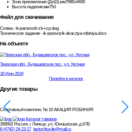
Зона приземления (ДхШ),мм
7980х4400
Высота падения,мм
750
Файл для скачивания
Схема - ik-parovozik-zb-i-zp.dwg
Техническое задание - ik-paravozik-akacziya-robiniya.docx
На объекте
Тверская обл., Бурашевское пос., ул. Уютная
18 Июн 2024
Перейти в каталог
Другие товары
Спортивный комплекс № 10 АКАЦИЯ РОБИНИЯ
Каталог товаров
398902 Россия, г. Липецк, ул. Юношеская, д.67В
8 (4742) 24-23-17
lastochka-lip@mail.ru