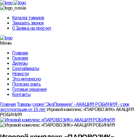
Skip
to
content
Каталог товаров
Заказать звонок
0
Заявка на просчет
Меню
Главная
Галерея
Дилеры
Сертификаты
Новости
Это интересно
Полезно знать
Готовые решения
Контакты
Главная
Товары
серия "ЭкоПремиум" - АКАЦИЯ РОБИНИЯ - срок
эксплуатации от 15 лет
Игровой комплекс «ПАРОВОЗИК» АКАЦИЯ
РОБИНИЯ