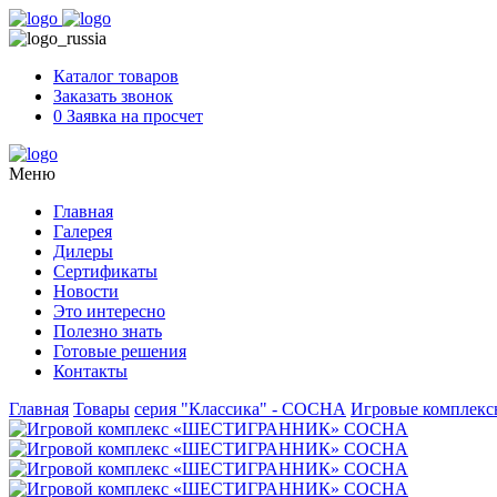
Skip
to
content
Каталог товаров
Заказать звонок
0
Заявка на просчет
Меню
Главная
Галерея
Дилеры
Сертификаты
Новости
Это интересно
Полезно знать
Готовые решения
Контакты
Главная
Товары
серия "Классика" - СОСНА
Игровые комплек