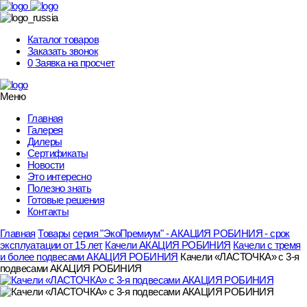
Skip
to
content
Каталог товаров
Заказать звонок
0
Заявка на просчет
Меню
Главная
Галерея
Дилеры
Сертификаты
Новости
Это интересно
Полезно знать
Готовые решения
Контакты
Главная
Товары
серия "ЭкоПремиум" - АКАЦИЯ РОБИНИЯ - срок
эксплуатации от 15 лет
Качели АКАЦИЯ РОБИНИЯ
Качели с тремя
и более подвесами АКАЦИЯ РОБИНИЯ
Качели «ЛАСТОЧКА» с 3-я
подвесами АКАЦИЯ РОБИНИЯ