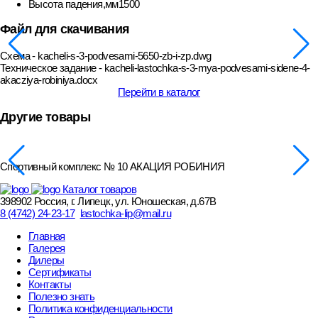
Высота падения,мм
1500
Файл для скачивания
Схема - kacheli-s-3-podvesami-5650-zb-i-zp.dwg
Техническое задание - kacheli-lastochka-s-3-mya-podvesami-sidene-4-
akacziya-robiniya.docx
Перейти в каталог
Другие товары
Спортивный комплекс № 10 АКАЦИЯ РОБИНИЯ
Каталог товаров
398902 Россия, г. Липецк, ул. Юношеская, д.67В
8 (4742) 24-23-17
lastochka-lip@mail.ru
Главная
Галерея
Дилеры
Сертификаты
Контакты
Полезно знать
Политика конфиденциальности