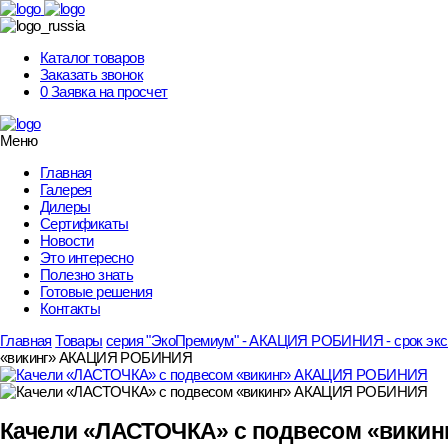
Skip
to
content
Каталог товаров
Заказать звонок
0
Заявка на просчет
Меню
Главная
Галерея
Дилеры
Сертификаты
Новости
Это интересно
Полезно знать
Готовые решения
Контакты
Главная
Товары
серия "ЭкоПремиум" - АКАЦИЯ РОБИНИЯ - срок эксп
«викинг» АКАЦИЯ РОБИНИЯ
Качели «ЛАСТОЧКА» с подвесом «вик