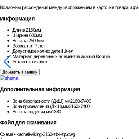
Возможны расхождения между изображением в карточке товара и фак
Информация
Длина
2160мм
Ширина
600мм
Высота
2500мм
Возраст
от 7 лет
Допустимое кол-во детей
1чел
Материал деревянных элементов
акация Robinia
Установка
в грунт
Добавить в заявку
Дополнительная информация
Зона безопасности (ДхШ),мм
2160х7400
Зона приземления (ДхШ),мм
2160х7400
Высота падения,мм
1380
Файл для скачивания
Схема - kacheli-viking-2160-zb-i-zp.dwg