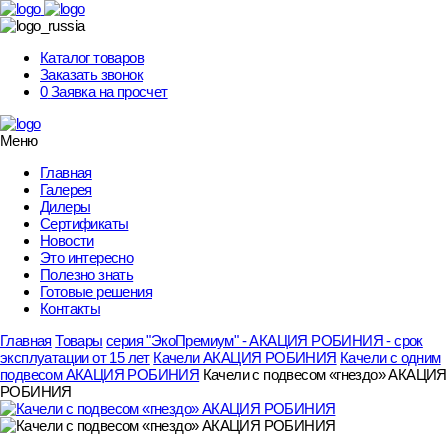
Skip
to
content
Каталог товаров
Заказать звонок
0
Заявка на просчет
Меню
Главная
Галерея
Дилеры
Сертификаты
Новости
Это интересно
Полезно знать
Готовые решения
Контакты
Главная
Товары
серия "ЭкоПремиум" - АКАЦИЯ РОБИНИЯ - срок
эксплуатации от 15 лет
Качели АКАЦИЯ РОБИНИЯ
Качели с одним
подвесом АКАЦИЯ РОБИНИЯ
Качели с подвесом «гнездо» АКАЦИЯ
РОБИНИЯ