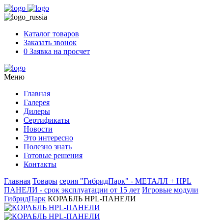
Skip
to
content
Каталог товаров
Заказать звонок
0
Заявка на просчет
Меню
Главная
Галерея
Дилеры
Сертификаты
Новости
Это интересно
Полезно знать
Готовые решения
Контакты
Главная
Товары
серия "ГибридПарк" - МЕТАЛЛ + HPL
ПАНЕЛИ - срок эксплуатации от 15 лет
Игровые модули
ГибридПарк
КОРАБЛЬ HPL-ПАНЕЛИ