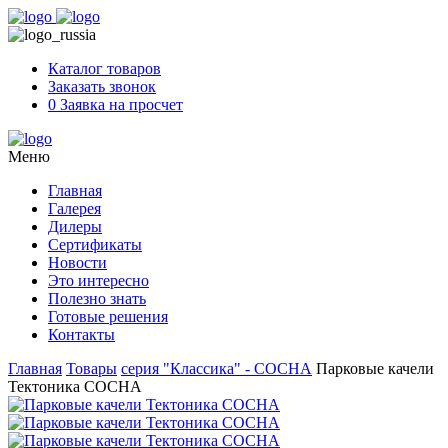
Skip
to
content
Каталог товаров
Заказать звонок
0
Заявка на просчет
Меню
Главная
Галерея
Дилеры
Сертификаты
Новости
Это интересно
Полезно знать
Готовые решения
Контакты
Главная
Товары
серия "Классика" - СОСНА
Парковые качели
Тектоника СОСНА