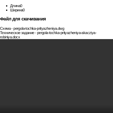
Длина
0
Ширина
0
Файл для скачивания
Схема - pergola-tochka-prityazheniya.dwg
Техническое задание - pergola-tochka-prityazheniya-akacziya-
robiniya.docx