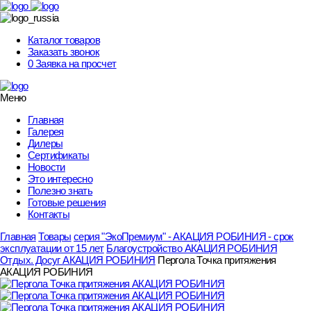
Skip
to
content
Каталог товаров
Заказать звонок
0
Заявка на просчет
Меню
Главная
Галерея
Дилеры
Сертификаты
Новости
Это интересно
Полезно знать
Готовые решения
Контакты
Главная
Товары
серия "ЭкоПремиум" - АКАЦИЯ РОБИНИЯ - срок
эксплуатации от 15 лет
Благоустройство АКАЦИЯ РОБИНИЯ
Отдых. Досуг АКАЦИЯ РОБИНИЯ
Пергола Точка притяжения
АКАЦИЯ РОБИНИЯ