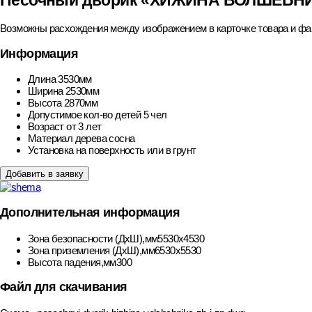
Песочный дворик «ХИЖИНА ВОЛШЕБН
Возможны расхождения между изображением в карточке товара и фак
Информация
Длина
3530мм
Ширина
2530мм
Высота
2870мм
Допустимое кол-во детей
5 чел
Возраст
от 3 лет
Материал дерева
сосна
Установка
на поверхность или в грунт
Добавить в заявку
Дополнительная информация
Зона безопасности (ДхШ),мм
5530х4530
Зона приземления (ДхШ),мм
6530х5530
Высота падения,мм
300
Файл для скачивания