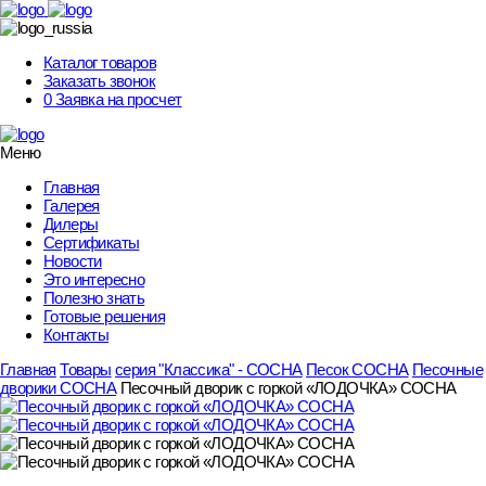
Skip
to
content
Каталог товаров
Заказать звонок
0
Заявка на просчет
Меню
Главная
Галерея
Дилеры
Сертификаты
Новости
Это интересно
Полезно знать
Готовые решения
Контакты
Главная
Товары
серия "Классика" - СОСНА
Песок СОСНА
Песочные
дворики СОСНА
Песочный дворик с горкой «ЛОДОЧКА» СОСНА