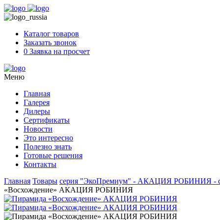
Skip
to
content
Каталог товаров
Заказать звонок
0
Заявка на просчет
Меню
Главная
Галерея
Дилеры
Сертификаты
Новости
Это интересно
Полезно знать
Готовые решения
Контакты
Главная
Товары
серия "ЭкоПремиум" - АКАЦИЯ РОБИНИЯ - сро
«Восхождение» АКАЦИЯ РОБИНИЯ