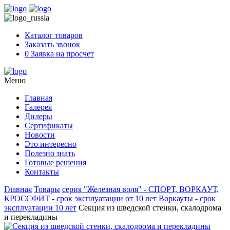
Skip
to
content
Каталог товаров
Заказать звонок
0
Заявка на просчет
Меню
Главная
Галерея
Дилеры
Сертификаты
Новости
Это интересно
Полезно знать
Готовые решения
Контакты
Главная
Товары
серия "Железная воля" - СПОРТ, ВОРКАУТ,
КРОССФИТ - срок эксплуатации от 10 лет
Воркауты - срок
эксплуатации 10 лет
Секция из шведской стенки, скалодрома
и перекладины