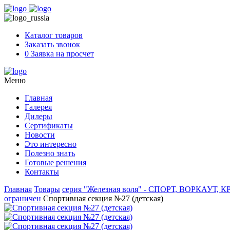
Skip
to
content
Каталог товаров
Заказать звонок
0
Заявка на просчет
Меню
Главная
Галерея
Дилеры
Сертификаты
Новости
Это интересно
Полезно знать
Готовые решения
Контакты
Главная
Товары
серия "Железная воля" - СПОРТ, ВОРКАУТ, КР
ограничен
Спортивная секция №27 (детская)