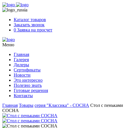
Skip
to
content
Каталог товаров
Заказать звонок
0
Заявка на просчет
Меню
Главная
Галерея
Дилеры
Сертификаты
Новости
Это интересно
Полезно знать
Готовые решения
Контакты
Главная
Товары
серия "Классика" - СОСНА
Стол с пеньками
СОСНА