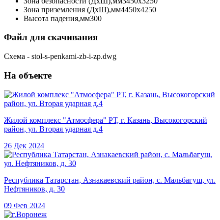
Зона безопасности (ДхШ),мм
3450х3250
Зона приземления (ДхШ),мм
4450х4250
Высота падения,мм
300
Файл для скачивания
Схема - stol-s-penkami-zb-i-zp.dwg
На объекте
Жилой комплекс "Атмосфера" РТ, г. Казань, Высокогорский
район, ул. Вторая ударная д.4
26 Дек 2024
Республика Татарстан, Азнакаевский район, с. Мальбагуш, ул.
Нефтяников, д. 30
09 Фев 2024