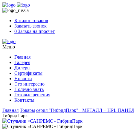
Skip
to
content
Каталог товаров
Заказать звонок
0
Заявка на просчет
Меню
Главная
Галерея
Дилеры
Сертификаты
Новости
Это интересно
Полезно знать
Готовые решения
Контакты
Главная
Товары
серия "ГибридПарк" - МЕТАЛЛ + HPL ПАНЕЛИ 
ГибридПарк