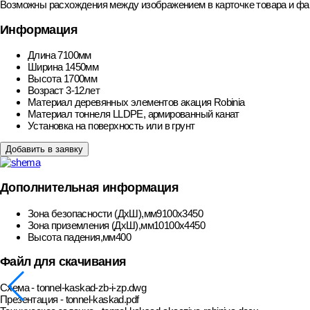
Возможны расхождения между изображением в карточке товара и фак
Информация
Длина
7100мм
Ширина
1450мм
Высота
1700мм
Возраст
3-12лет
Материал деревянных элементов
акация Robinia
Материал тоннеля
LLDPE, армированный канат
Установка
на поверхность или в грунт
Добавить в заявку
Дополнительная информация
Зона безопасности (ДхШ),мм
9100х3450
Зона приземления (ДхШ),мм
10100х4450
Высота падения,мм
400
Файл для скачивания
Схема - tonnel-kaskad-zb-i-zp.dwg
Презентация - tonnel-kaskad.pdf