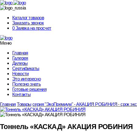
Skip
to
content
Каталог товаров
Заказать звонок
0
Заявка на просчет
Меню
Главная
Галерея
Дилеры
Сертификаты
Новости
Это интересно
Полезно знать
Готовые решения
Контакты
Главная
Товары
серия "ЭкоПремиум" - АКАЦИЯ РОБИНИЯ - срок эксп
Тоннель «КАСКАД» АКАЦИЯ РОБИНИЯ