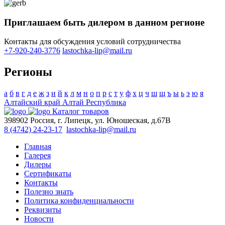
Приглашаем быть дилером в данном регионе
Контакты для обсуждения условий сотрудничества
+7-920-240-3776
lastochka-lip@mail.ru
Регионы
а
б
в
г
д
е
ж
з
и
й
к
л
м
н
о
п
р
с
т
у
ф
х
ц
ч
ш
щ
ъ
ы
ь
э
ю
я
Алтайский край
Алтай Республика
Каталог товаров
398902 Россия, г. Липецк, ул. Юношеская, д.67В
8 (4742) 24-23-17
lastochka-lip@mail.ru
Главная
Галерея
Дилеры
Сертификаты
Контакты
Полезно знать
Политика конфиденциальности
Реквизиты
Новости