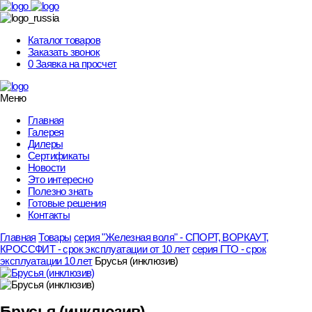
Skip
to
content
Каталог товаров
Заказать звонок
0
Заявка на просчет
Меню
Главная
Галерея
Дилеры
Сертификаты
Новости
Это интересно
Полезно знать
Готовые решения
Контакты
Главная
Товары
серия "Железная воля" - СПОРТ, ВОРКАУТ,
КРОССФИТ - срок эксплуатации от 10 лет
серия ГТО - срок
эксплуатации 10 лет
Брусья (инклюзив)