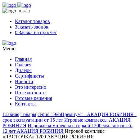
Skip
to
content
Каталог товаров
Заказать звонок
0
Заявка на просчет
Меню
Главная
Галерея
Дилеры
Сертификаты
Новости
Это интересно
Полезно знать
Готовые решения
Контакты
Главная
Товары
серия "ЭкоПремиум" - АКАЦИЯ РОБИНИЯ -
срок эксплуатации от 15 лет
Игровые комплексы АКАЦИЯ
РОБИНИЯ
Игровые комплексы с горкой 1200 мм, возраст 6-
12 лет АКАЦИЯ РОБИНИЯ
Игровой комплекс
«ЛАСТОЧКА» 1200 АКАЦИЯ РОБИНИЯ