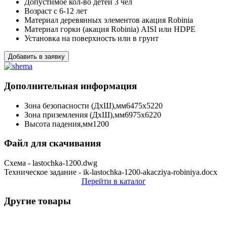
Допустимое кол-во детей
3 чел
Возраст
с 6-12 лет
Материал деревянных элементов
акация Robinia
Материал горки (акация Robinia)
AISI или HDPE
Установка
на поверхность или в грунт
Добавить в заявку
Дополнительная информация
Зона безопасности (ДхШ),мм
6475х5220
Зона приземления (ДхШ),мм
6975х6220
Высота падения,мм
1200
Файл для скачивания
Схема - lastochka-1200.dwg
Техническое задание - ik-lastochka-1200-akacziya-robiniya.docx
Перейти в каталог
Другие товары