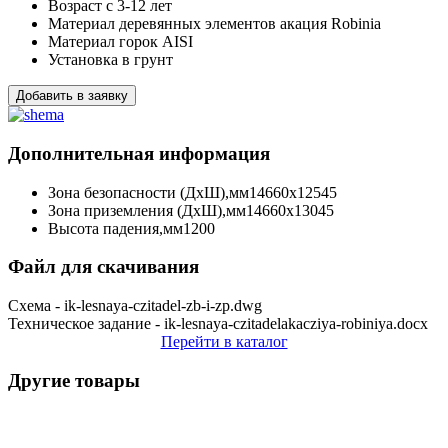
Возраст
с 3-12 лет
Материал деревянных элементов
акация Robinia
Материал горок
AISI
Установка
в грунт
Добавить в заявку
Дополнительная информация
Зона безопасности (ДхШ),мм
14660х12545
Зона приземления (ДхШ),мм
14660х13045
Высота падения,мм
1200
Файл для скачивания
Схема - ik-lesnaya-czitadel-zb-i-zp.dwg
Техническое задание - ik-lesnaya-czitadelakacziya-robiniya.docx
Перейти в каталог
Другие товары