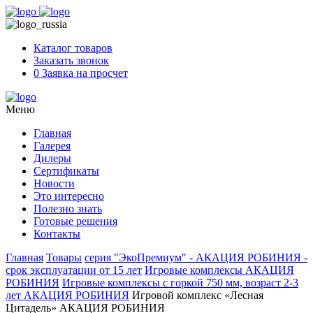
Skip
to
content
Каталог товаров
Заказать звонок
0
Заявка на просчет
Меню
Главная
Галерея
Дилеры
Сертификаты
Новости
Это интересно
Полезно знать
Готовые решения
Контакты
Главная
Товары
серия "ЭкоПремиум" - АКАЦИЯ РОБИНИЯ -
срок эксплуатации от 15 лет
Игровые комплексы АКАЦИЯ
РОБИНИЯ
Игровые комплексы с горкой 750 мм, возраст 2-3
лет АКАЦИЯ РОБИНИЯ
Игровой комплекс «Лесная
Цитадель» АКАЦИЯ РОБИНИЯ