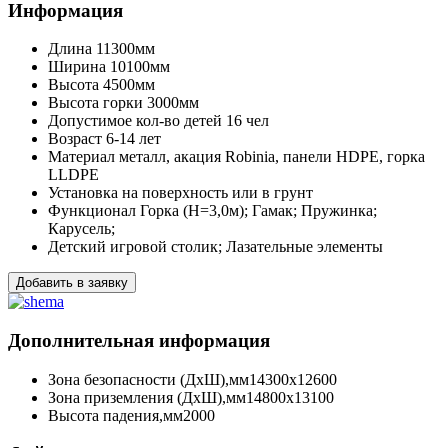
Информация
Длина
11300мм
Ширина
10100мм
Высота
4500мм
Высота горки
3000мм
Допустимое кол-во детей
16 чел
Возраст
6-14 лет
Материал
металл, акация Robinia, панели HDPE, горка
LLDPE
Установка
на поверхность или в грунт
Функционал
Горка (Н=3,0м); Гамак; Пружинка;
Карусель;
Детский игровой столик; Лазательные элементы
Добавить в заявку
Дополнительная информация
Зона безопасности (ДхШ),мм
14300х12600
Зона приземления (ДхШ),мм
14800х13100
Высота падения,мм
2000