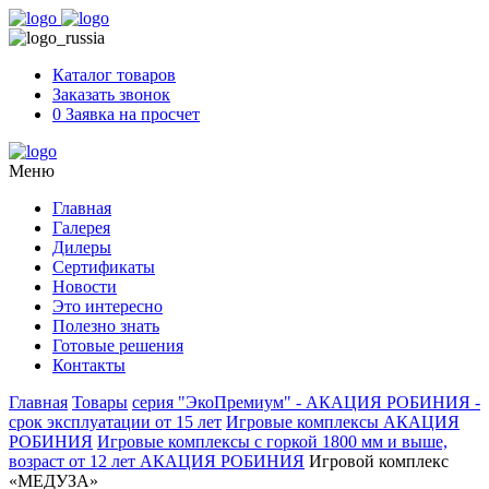
Skip
to
content
Каталог товаров
Заказать звонок
0
Заявка на просчет
Меню
Главная
Галерея
Дилеры
Сертификаты
Новости
Это интересно
Полезно знать
Готовые решения
Контакты
Главная
Товары
серия "ЭкоПремиум" - АКАЦИЯ РОБИНИЯ -
срок эксплуатации от 15 лет
Игровые комплексы АКАЦИЯ
РОБИНИЯ
Игровые комплексы с горкой 1800 мм и выше,
возраст от 12 лет АКАЦИЯ РОБИНИЯ
Игровой комплекс
«МЕДУЗА»