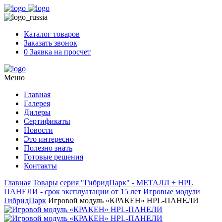
Skip
to
content
Каталог товаров
Заказать звонок
0
Заявка на просчет
Меню
Главная
Галерея
Дилеры
Сертификаты
Новости
Это интересно
Полезно знать
Готовые решения
Контакты
Главная
Товары
серия "ГибридПарк" - МЕТАЛЛ + HPL
ПАНЕЛИ - срок эксплуатации от 15 лет
Игровые модули
ГибридПарк
Игровой модуль «КРАКЕН» HPL-ПАНЕЛИ