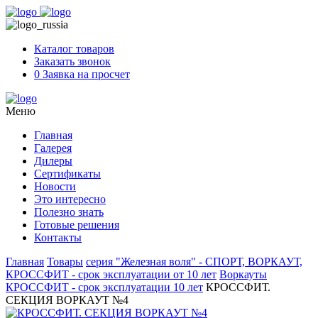
Skip
to
content
Каталог товаров
Заказать звонок
0
Заявка на просчет
Меню
Главная
Галерея
Дилеры
Сертификаты
Новости
Это интересно
Полезно знать
Готовые решения
Контакты
Главная
Товары
серия "Железная воля" - СПОРТ, ВОРКАУТ,
КРОССФИТ - срок эксплуатации от 10 лет
Воркауты
КРОССФИТ - срок эксплуатации 10 лет
КРОССФИТ.
СЕКЦИЯ ВОРКАУТ №4