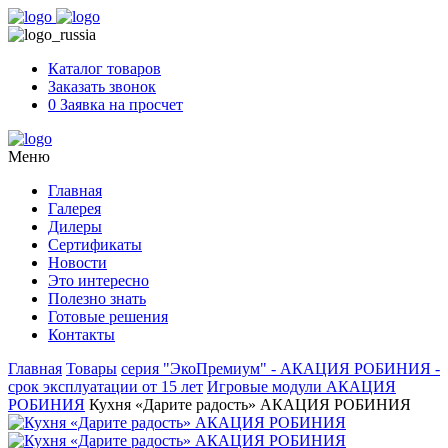
Skip
to
content
Каталог товаров
Заказать звонок
0
Заявка на просчет
Меню
Главная
Галерея
Дилеры
Сертификаты
Новости
Это интересно
Полезно знать
Готовые решения
Контакты
Главная
Товары
серия "ЭкоПремиум" - АКАЦИЯ РОБИНИЯ -
срок эксплуатации от 15 лет
Игровые модули АКАЦИЯ
РОБИНИЯ
Кухня «Дарите радость» АКАЦИЯ РОБИНИЯ