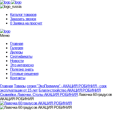
Skip
to
content
Каталог товаров
Заказать звонок
0
Заявка на просчет
Меню
Главная
Галерея
Дилеры
Сертификаты
Новости
Это интересно
Полезно знать
Готовые решения
Контакты
Главная
Товары
серия "ЭкоПремиум" - АКАЦИЯ РОБИНИЯ - срок
эксплуатации от 15 лет
Благоустройство АКАЦИЯ РОБИНИЯ
Скамейки. Лавочки. Столы АКАЦИЯ РОБИНИЯ
Лавочка 60 градусов
АКАЦИЯ РОБИНИЯ