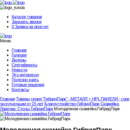
Skip
to
content
Каталог товаров
Заказать звонок
0
Заявка на просчет
Меню
Главная
Галерея
Дилеры
Сертификаты
Новости
Это интересно
Полезно знать
Готовые решения
Контакты
Главная
Товары
серия "ГибридПарк" - МЕТАЛЛ + HPL ПАНЕЛИ - срок
эксплуатации от 15 лет
Благоустройство ГибридПарк
Скамейки.
Лавочки. Столы ГибридПарк
Молодежная скамейка ГибридПарк