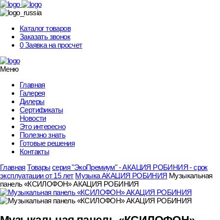
Skip
to
content
Каталог товаров
Заказать звонок
0
Заявка на просчет
Меню
Главная
Галерея
Дилеры
Сертификаты
Новости
Это интересно
Полезно знать
Готовые решения
Контакты
Главная
Товары
серия "ЭкоПремиум" - АКАЦИЯ РОБИНИЯ - срок
эксплуатации от 15 лет
Музыка АКАЦИЯ РОБИНИЯ
Музыкальная
панель «КСИЛОФОН» АКАЦИЯ РОБИНИЯ