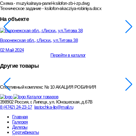
Схема - muzykalnaya-panel-ksilofon-zb-i-zp.dwg
Техническое задание - ksilofon-akacziya-robiniya.docx
На объекте
Воронежская обл., г.Лиски., ул.Титова 38
02 Май 2024
Перейти в каталог
Другие товары
Спортивный комплекс № 10 АКАЦИЯ РОБИНИЯ
Каталог товаров
398902 Россия, г. Липецк, ул. Юношеская, д.67В
8 (4742) 24-23-17
lastochka-lip@mail.ru
Главная
Галерея
Дилеры
Сертификаты