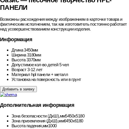
Оазис — песочное творчество HPL-
ПАНЕЛИ
Возможны расхождения между изображением в карточке товара и
фактическим исполнением, так как изготовитель постоянно работает
над усовершенствованием конструкции изделия.
Информация
Длина
3450мм
Ширина
3180мм
Высота
3370мм
Допустимое кол-во детей
5 чел
Возраст
3-12 лет
Материал
hpl панели + металл
Установка
на поверхность или в грунт
Добавить в заявку
Дополнительная информация
Зона безопасности (ДхШ),мм
5450х5180
Зона приземления (ДхШ),мм
6450х6180
Высота падения,мм
1000