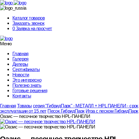
Skip
to
content
Каталог товаров
Заказать звонок
0
Заявка на просчет
Меню
Главная
Галерея
Дилеры
Сертификаты
Новости
Это интересно
Полезно знать
Готовые решения
Контакты
Главная
Товары
серия "ГибридПарк" - МЕТАЛЛ + HPL ПАНЕЛИ - срок
эксплуатации от 15 лет
Песок ГибридПарк
Игра с песком ГибридПарк
Оазис — песочное творчество HPL-ПАНЕЛИ