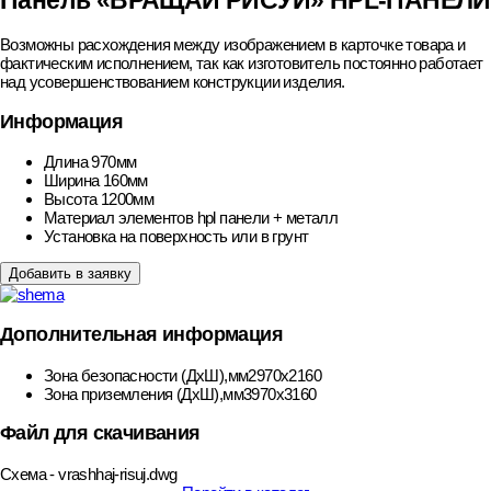
Панель «ВРАЩАЙ РИСУЙ» HPL-ПАНЕЛИ
Возможны расхождения между изображением в карточке товара и
фактическим исполнением, так как изготовитель постоянно работает
над усовершенствованием конструкции изделия.
Информация
Длина
970мм
Ширина
160мм
Высота
1200мм
Материал элементов
hpl панели + металл
Установка
на поверхность или в грунт
Добавить в заявку
Дополнительная информация
Зона безопасности (ДхШ),мм
2970х2160
Зона приземления (ДхШ),мм
3970х3160
Файл для скачивания
Схема - vrashhaj-risuj.dwg