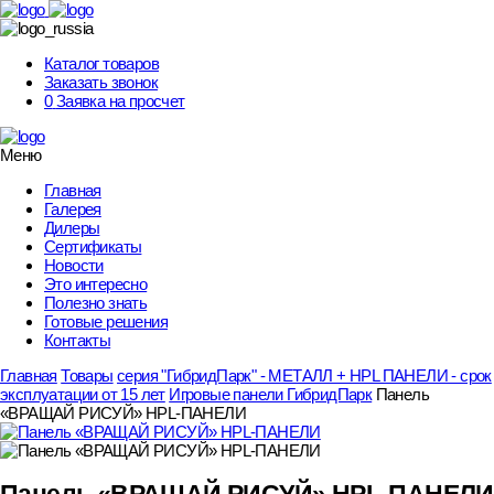
Skip
to
content
Каталог товаров
Заказать звонок
0
Заявка на просчет
Меню
Главная
Галерея
Дилеры
Сертификаты
Новости
Это интересно
Полезно знать
Готовые решения
Контакты
Главная
Товары
серия "ГибридПарк" - МЕТАЛЛ + HPL ПАНЕЛИ - срок
эксплуатации от 15 лет
Игровые панели ГибридПарк
Панель
«ВРАЩАЙ РИСУЙ» HPL-ПАНЕЛИ