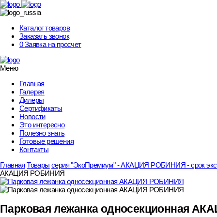
Skip
to
content
Каталог товаров
Заказать звонок
0
Заявка на просчет
Меню
Главная
Галерея
Дилеры
Сертификаты
Новости
Это интересно
Полезно знать
Готовые решения
Контакты
Главная
Товары
серия "ЭкоПремиум" - АКАЦИЯ РОБИНИЯ - срок эксп
АКАЦИЯ РОБИНИЯ
Парковая лежанка односекционная А