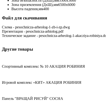
Зона безопасности (ДхШ),мм
5500х5000
Зона приземления (ДхШ),мм
6500х6000
Высота падения,мм
400
Файл для скачивания
Схема - pesochnicza-arheolog-1-zb-i-zp.dwg
Презентация - pesochnicza-arhiolog.pdf
Техническое задание - pesochnicza-arheolog-1-akacziya-robiniya.d
Другие товары
Спортивный комплекс № 10 АКАЦИЯ РОБИНИЯ
Игровой комплекс «КИТ» АКАЦИЯ РОБИНИЯ
Панель "ВРАЩАЙ РИСУЙ" СОСНА