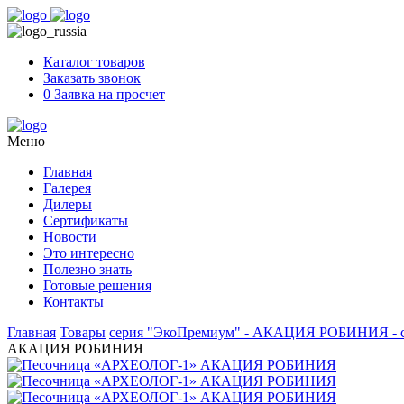
Skip
to
content
Каталог товаров
Заказать звонок
0
Заявка на просчет
Меню
Главная
Галерея
Дилеры
Сертификаты
Новости
Это интересно
Полезно знать
Готовые решения
Контакты
Главная
Товары
серия "ЭкоПремиум" - АКАЦИЯ РОБИНИЯ - сро
АКАЦИЯ РОБИНИЯ