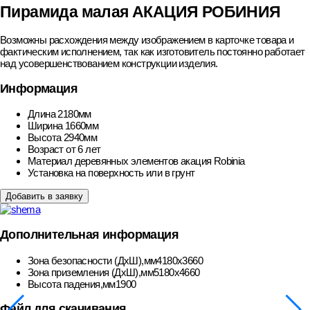
Пирамида малая АКАЦИЯ РОБИНИЯ
Возможны расхождения между изображением в карточке товара и
фактическим исполнением, так как изготовитель постоянно работает
над усовершенствованием конструкции изделия.
Информация
Длина
2180мм
Ширина
1660мм
Высота
2940мм
Возраст
от 6 лет
Материал деревянных элементов
акация Robinia
Установка
на поверхность или в грунт
Добавить в заявку
Дополнительная информация
Зона безопасности (ДхШ),мм
4180х3660
Зона приземления (ДхШ),мм
5180х4660
Высота падения,мм
1900
Файл для скачивания