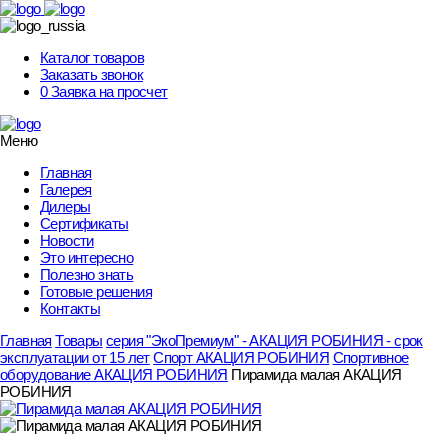
Skip
to
content
Каталог товаров
Заказать звонок
0
Заявка на просчет
Меню
Главная
Галерея
Дилеры
Сертификаты
Новости
Это интересно
Полезно знать
Готовые решения
Контакты
Главная
Товары
серия "ЭкоПремиум" - АКАЦИЯ РОБИНИЯ - срок
эксплуатации от 15 лет
Спорт АКАЦИЯ РОБИНИЯ
Спортивное
оборудование АКАЦИЯ РОБИНИЯ
Пирамида малая АКАЦИЯ
РОБИНИЯ