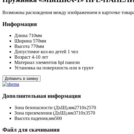
Возможны расхождения между изображением в карточке товара 
Информация
Длина
710мм
Ширина
570мм
Высота
770мм
Допустимое кол-во детей
1 чел
Возраст
4-10 лет
Материал элементов
hpl панели
Установка
на поверхность или в грунт
Добавить в заявку
Дополнительная информация
Зона безопасности (ДхШ),мм
2710х2570
Зона приземления (ДхШ),мм
3710х3570
Высота падения,мм
500
Файл для скачивания