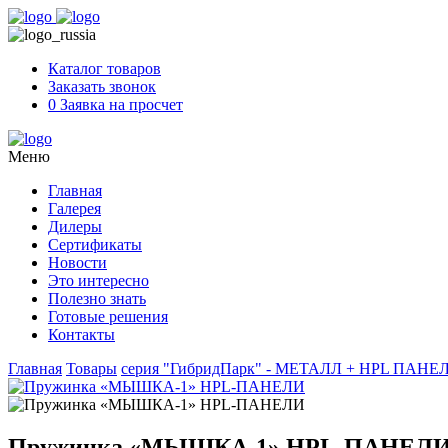
Skip
to
content
Каталог товаров
Заказать звонок
0
Заявка на просчет
Меню
Главная
Галерея
Дилеры
Сертификаты
Новости
Это интересно
Полезно знать
Готовые решения
Контакты
Главная
Товары
серия "ГибридПарк" - МЕТАЛЛ + HPL ПАНЕЛИ 
Пружинка «МЫШКА-1» HPL-ПАНЕЛ