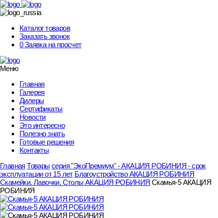
Skip
to
content
Каталог товаров
Заказать звонок
0
Заявка на просчет
Меню
Главная
Галерея
Дилеры
Сертификаты
Новости
Это интересно
Полезно знать
Готовые решения
Контакты
Главная
Товары
серия "ЭкоПремиум" - АКАЦИЯ РОБИНИЯ - срок
эксплуатации от 15 лет
Благоустройство АКАЦИЯ РОБИНИЯ
Скамейки. Лавочки. Столы АКАЦИЯ РОБИНИЯ
Скамья-5 АКАЦИЯ
РОБИНИЯ