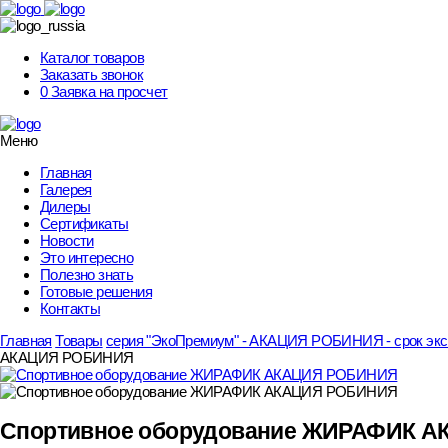
Skip
to
content
Каталог товаров
Заказать звонок
0
Заявка на просчет
Меню
Главная
Галерея
Дилеры
Сертификаты
Новости
Это интересно
Полезно знать
Готовые решения
Контакты
Главная
Товары
серия "ЭкоПремиум" - АКАЦИЯ РОБИНИЯ - срок эксп
АКАЦИЯ РОБИНИЯ
Спортивное оборудование ЖИРАФИК 