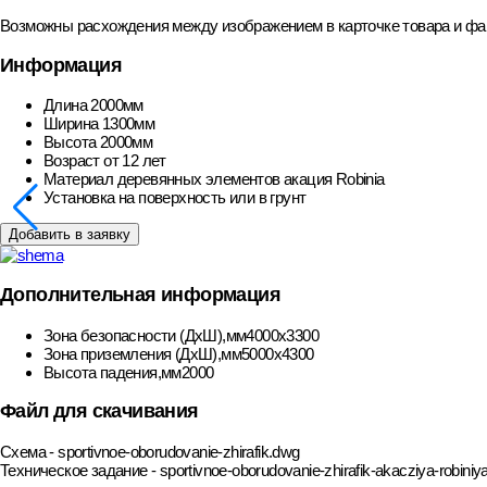
Возможны расхождения между изображением в карточке товара и фак
Информация
Длина
2000мм
Ширина
1300мм
Высота
2000мм
Возраст
от 12 лет
Материал деревянных элементов
акация Robinia
Установка
на поверхность или в грунт
Добавить в заявку
Дополнительная информация
Зона безопасности (ДхШ),мм
4000х3300
Зона приземления (ДхШ),мм
5000х4300
Высота падения,мм
2000
Файл для скачивания
Схема - sportivnoe-oborudovanie-zhirafik.dwg
Техническое задание - sportivnoe-oborudovanie-zhirafik-akacziya-robiniy