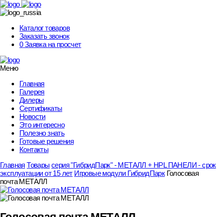
Skip
to
content
Каталог товаров
Заказать звонок
0
Заявка на просчет
Меню
Главная
Галерея
Дилеры
Сертификаты
Новости
Это интересно
Полезно знать
Готовые решения
Контакты
Главная
Товары
серия "ГибридПарк" - МЕТАЛЛ + HPL ПАНЕЛИ - срок
эксплуатации от 15 лет
Игровые модули ГибридПарк
Голосовая
почта МЕТАЛЛ