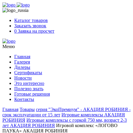
Skip
to
content
Каталог товаров
Заказать звонок
0
Заявка на просчет
Меню
Главная
Галерея
Дилеры
Сертификаты
Новости
Это интересно
Полезно знать
Готовые решения
Контакты
Главная
Товары
серия "ЭкоПремиум" - АКАЦИЯ РОБИНИЯ -
срок эксплуатации от 15 лет
Игровые комплексы АКАЦИЯ
РОБИНИЯ
Игровые комплексы с горкой 750 мм, возраст 2-3
лет АКАЦИЯ РОБИНИЯ
Игровой комплекс «ЛОГОВО
ПАУКА» АКАЦИЯ РОБИНИЯ