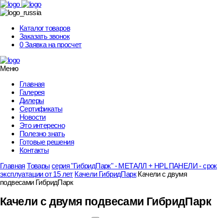
Skip
to
content
Каталог товаров
Заказать звонок
0
Заявка на просчет
Меню
Главная
Галерея
Дилеры
Сертификаты
Новости
Это интересно
Полезно знать
Готовые решения
Контакты
Главная
Товары
серия "ГибридПарк" - МЕТАЛЛ + HPL ПАНЕЛИ - срок
эксплуатации от 15 лет
Качели ГибридПарк
Качели с двумя
подвесами ГибридПарк
Качели с двумя подвесами ГибридПарк