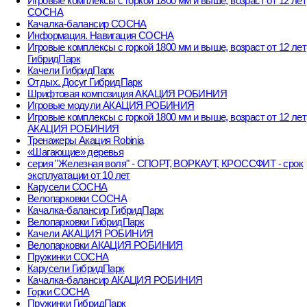
Игровые комплексы с горкой 1800 мм и выше, возраст от 12 лет
СОСНА
Качалка-балансир СОСНА
Информация. Навигация СОСНА
Игровые комплексы с горкой 1800 мм и выше, возраст от 12 лет
ГибридПарк
Качели ГибридПарк
Отдых. Досуг ГибридПарк
Шрифтовая композиция АКАЦИЯ РОБИНИЯ
Игровые модули АКАЦИЯ РОБИНИЯ
Игровые комплексы с горкой 1800 мм и выше, возраст от 12 лет
АКАЦИЯ РОБИНИЯ
Тренажеры Акация Robinia
«Шагающие» деревья
серия "Железная воля" - СПОРТ, ВОРКАУТ, КРОССФИТ - срок
эксплуатации от 10 лет
Карусели СОСНА
Велопарковки СОСНА
Качалка-балансир ГибридПарк
Велопарковки ГибридПарк
Качели АКАЦИЯ РОБИНИЯ
Велопарковки АКАЦИЯ РОБИНИЯ
Пружинки СОСНА
Карусели ГибридПарк
Качалка-балансир АКАЦИЯ РОБИНИЯ
Горки СОСНА
Пружинки ГибридПарк