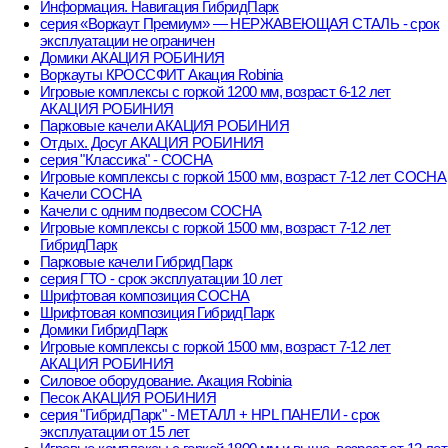
Информация. Навигация ГибридПарк
серия «Воркаут Премиум» — НЕРЖАВЕЮЩАЯ СТАЛЬ - срок
эксплуатации не ограничен
Домики АКАЦИЯ РОБИНИЯ
Воркауты КРОССФИТ Акация Robinia
Игровые комплексы с горкой 1200 мм, возраст 6-12 лет
АКАЦИЯ РОБИНИЯ
Парковые качели АКАЦИЯ РОБИНИЯ
Отдых. Досуг АКАЦИЯ РОБИНИЯ
серия "Классика" - СОСНА
Игровые комплексы с горкой 1500 мм, возраст 7-12 лет СОСНА
Качели СОСНА
Качели с одним подвесом СОСНА
Игровые комплексы с горкой 1500 мм, возраст 7-12 лет
ГибридПарк
Парковые качели ГибридПарк
серия ГТО - срок эксплуатации 10 лет
Шрифтовая композиция СОСНА
Шрифтовая композиция ГибридПарк
Домики ГибридПарк
Игровые комплексы с горкой 1500 мм, возраст 7-12 лет
АКАЦИЯ РОБИНИЯ
Силовое оборудование. Акация Robinia
Песок АКАЦИЯ РОБИНИЯ
серия "ГибридПарк" - МЕТАЛЛ + HPL ПАНЕЛИ - срок
эксплуатации от 15 лет