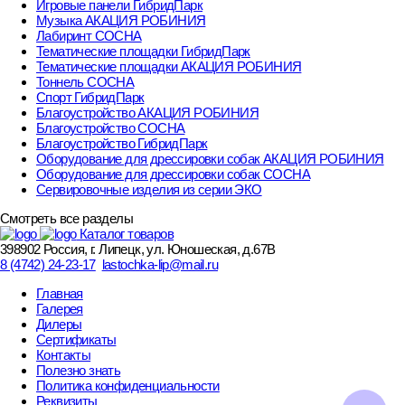
Игровые панели ГибридПарк
Музыка АКАЦИЯ РОБИНИЯ
Лабиринт СОСНА
Тематические площадки ГибридПарк
Тематические площадки АКАЦИЯ РОБИНИЯ
Тоннель СОСНА
Спорт ГибридПарк
Благоустройство АКАЦИЯ РОБИНИЯ
Благоустройство СОСНА
Благоустройство ГибридПарк
Оборудование для дрессировки собак АКАЦИЯ РОБИНИЯ
Оборудование для дрессировки собак СОСНА
Сервировочные изделия из серии ЭКО
Смотреть все разделы
Каталог товаров
398902 Россия, г. Липецк, ул. Юношеская, д.67В
8 (4742) 24-23-17
lastochka-lip@mail.ru
Главная
Галерея
Дилеры
Сертификаты
Контакты
Полезно знать
Политика конфиденциальности
Реквизиты