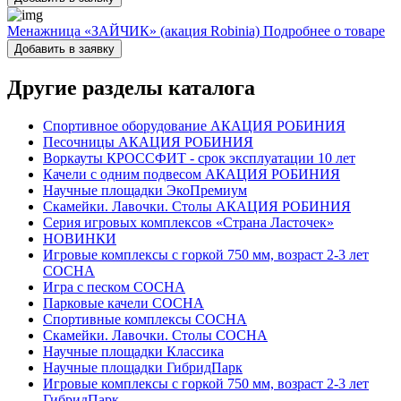
Менажница «ЗАЙЧИК» (акация Robinia)
Подробнее о товаре
Добавить в заявку
Другие разделы каталога
Спортивное оборудование АКАЦИЯ РОБИНИЯ
Песочницы АКАЦИЯ РОБИНИЯ
Воркауты КРОССФИТ - срок эксплуатации 10 лет
Качели с одним подвесом АКАЦИЯ РОБИНИЯ
Научные площадки ЭкоПремиум
Скамейки. Лавочки. Столы АКАЦИЯ РОБИНИЯ
Серия игровых комплексов «Страна Ласточек»
НОВИНКИ
Игровые комплексы с горкой 750 мм, возраст 2-3 лет
СОСНА
Игра с песком СОСНА
Парковые качели СОСНА
Спортивные комплексы СОСНА
Скамейки. Лавочки. Столы СОСНА
Научные площадки Классика
Научные площадки ГибридПарк
Игровые комплексы с горкой 750 мм, возраст 2-3 лет
ГибридПарк