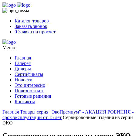
Skip
to
content
Каталог товаров
Заказать звонок
0
Заявка на просчет
Меню
Главная
Галерея
Дилеры
Сертификаты
Новости
Это интересно
Полезно знать
Готовые решения
Контакты
Главная
Товары
серия "ЭкоПремиум" - АКАЦИЯ РОБИНИЯ -
срок эксплуатации от 15 лет
Сервировочные изделия из серии
ЭКО
Сервировочные изделия из серии ЭКО