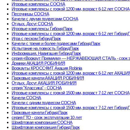
Игровые комплексы СОСНА
Игровые комплексы с горкой 1200 мм, возраст 6-12 лет СОСНА
Песочницы СОСНА
Качели с двумя подвесами СОСНА
Отдых. Досуг СОСНА
Игровые комплексы ГибридПарк
Игровые комплексы с горкой 1200 мм, возраст 6-12 лет Гибрид
Игра с песком ГибридПарк
Качели с тремя и более подвесами ГибридПарк
Испытание на ловкость ГибридПарк
Информация. Навигация ГибридПарк
серия «Воркаут Премиум» — НЕРЖАВЕЮЩАЯ СТАЛЬ - срок эк
Домики АКАЦИЯ РОБИНИЯ
Воркауты КРОССФИТ Акация Robinia
Игровые комплексы с горкой 1200 мм, возраст 6-12 лет АКА
Парковые качели АКАЦИЯ РОБИНИЯ
Отдых. Досуг АКАЦИЯ РОБИНИЯ
серия "Классика" - СОСНА
Игровые комплексы с горкой 1500 мм, возраст 7-12 лет СОСНА
Качели СОСНА
Качели с одним подвесом СОСНА
Игровые комплексы с горкой 1500 мм, возраст 7-12 лет Гибрид
Парковые качели ГибридПарк
серия ГТО - срок эксплуатации 10 лет
Шрифтовая композиция СОСНА
Шрифтовая композиция ГибридПарк