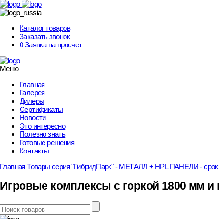
Skip
to
content
Каталог товаров
Заказать звонок
0
Заявка на просчет
Меню
Главная
Галерея
Дилеры
Сертификаты
Новости
Это интересно
Полезно знать
Готовые решения
Контакты
Главная
Товары
серия "ГибридПарк" - МЕТАЛЛ + HPL ПАНЕЛИ - срок 
Игровые комплексы с горкой 1800 мм и 
Поиск: