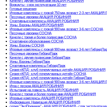
Качели с двумя подвесами АКАЦИЯ РОБИНИЯ
Воркауты - срок эксплуатации 10 лет
Готовые решения
Игровые комплексы с горкой 750 мм, возраст 2-3 лет АКАЦИ
Песочные дворики АКАЦИЯ РОБИНИЯ
Спортивные комплексы АКАЦИЯ РОБИНИЯ
Урны. Вазоны АКАЦИЯ РОБИНИЯ
Игровые комплексы с горкой 900 мм, возраст 3-6 лет СОСНА
Песочные дворики СОСНА
Качели с тремя и более подвесами СОСНА
Спортивное оборудование СОСНА
Урны. Вазоны СОСНА
Игровые комплексы с горкой 900 мм, возраст 3-6 лет ГибридПа
Песочные дворики ГибридПарк
Качели с двумя подвесами ГибридПарк
Урны. Вазоны ГибридПарк
Спортивные комплексы ГибридПарк
Серия «КПД - клуб почемучкиных детей» АКАЦИЯ РОБИНИЯ
Серия «КПД - клуб почемучкиных детей» СОСНА
Серия «КПД - клуб почемучкиных детей» ГибридПарк
Игровые комплексы с горкой 900 мм, возраст 3-6 лет АКАЦИ
Игра с песком АКАЦИЯ РОБИНИЯ
Испытание на ловкость АКАЦИЯ РОБИНИЯ
Качели с тремя и более подвесами АКАЦИЯ РОБИНИЯ
Игровые комплексы АКАЦИЯ РОБИНИЯ
Информация. Навигация АКАЦИЯ РОБИНИЯ
серия "ЭкоПремиум" - АКАЦИЯ РОБИНИЯ - срок эксплуатации 