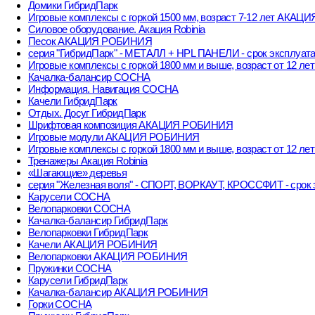
Домики ГибридПарк
Игровые комплексы с горкой 1500 мм, возраст 7-12 лет АКА
Силовое оборудование. Акация Robinia
Песок АКАЦИЯ РОБИНИЯ
серия "ГибридПарк" - МЕТАЛЛ + HPL ПАНЕЛИ - срок эксплуата
Игровые комплексы с горкой 1800 мм и выше, возраст от 12 л
Качалка-балансир СОСНА
Информация. Навигация СОСНА
Качели ГибридПарк
Отдых. Досуг ГибридПарк
Шрифтовая композиция АКАЦИЯ РОБИНИЯ
Игровые модули АКАЦИЯ РОБИНИЯ
Игровые комплексы с горкой 1800 мм и выше, возраст от 12
Тренажеры Акация Robinia
«Шагающие» деревья
серия "Железная воля" - СПОРТ, ВОРКАУТ, КРОССФИТ - срок э
Карусели СОСНА
Велопарковки СОСНА
Качалка-балансир ГибридПарк
Велопарковки ГибридПарк
Качели АКАЦИЯ РОБИНИЯ
Велопарковки АКАЦИЯ РОБИНИЯ
Пружинки СОСНА
Карусели ГибридПарк
Качалка-балансир АКАЦИЯ РОБИНИЯ
Горки СОСНА