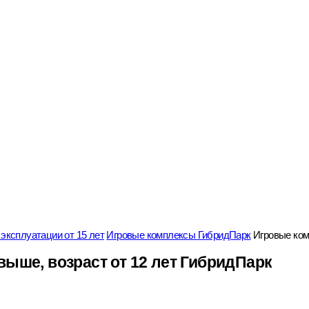
эксплуатации от 15 лет
Игровые комплексы ГибридПарк
Игровые ком
выше, возраст от 12 лет ГибридПарк