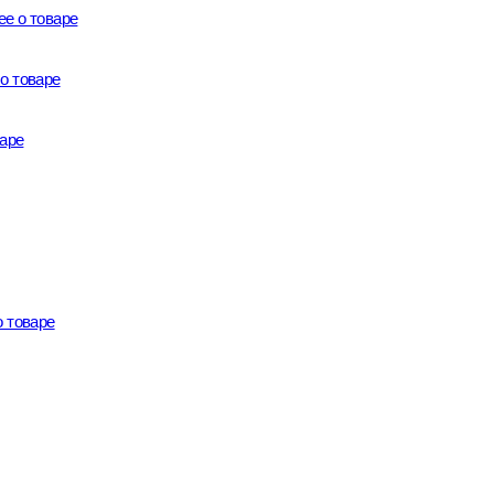
е о товаре
о товаре
аре
 товаре