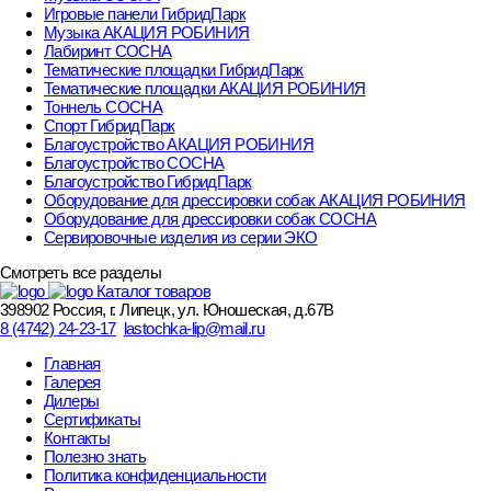
Игровые панели ГибридПарк
Музыка АКАЦИЯ РОБИНИЯ
Лабиринт СОСНА
Тематические площадки ГибридПарк
Тематические площадки АКАЦИЯ РОБИНИЯ
Тоннель СОСНА
Спорт ГибридПарк
Благоустройство АКАЦИЯ РОБИНИЯ
Благоустройство СОСНА
Благоустройство ГибридПарк
Оборудование для дрессировки собак АКАЦИЯ РОБИНИЯ
Оборудование для дрессировки собак СОСНА
Сервировочные изделия из серии ЭКО
Смотреть все разделы
Каталог товаров
398902 Россия, г. Липецк, ул. Юношеская, д.67В
8 (4742) 24-23-17
lastochka-lip@mail.ru
Главная
Галерея
Дилеры
Сертификаты
Контакты
Полезно знать
Политика конфиденциальности